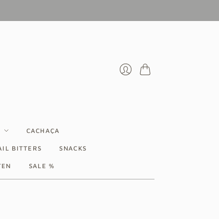
Warenkorb
Anmelden
CACHAÇA
IL BITTERS
SNACKS
TEN
SALE %