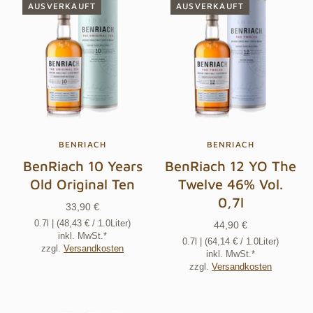
AUSVERKAUFT
AUSVERKAUFT
BENRIACH
BENRIACH
BenRiach 10 Years
BenRiach 12 YO The
Old Original Ten
Twelve 46% Vol.
0,7l
33,90 €
0.7l
| (
48,43 €
/ 1.0Liter)
44,90 €
inkl. MwSt.*
0.7l
| (
64,14 €
/ 1.0Liter)
zzgl.
Versandkosten
inkl. MwSt.*
zzgl.
Versandkosten