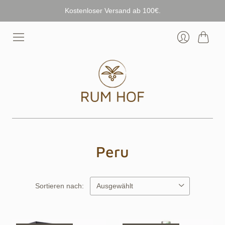
Kostenloser Versand ab 100€.
Warenk
Anmelden
Peru
Sortieren nach: