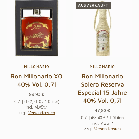
AUSVERKAUFT
MILLONARIO
MILLONARIO
Ron Millonario XO
Ron Millonario
40% Vol. 0,7l
Solera Reserva
Especial 15 Jahre
99,90 €
40% Vol. 0,7l
0.7l
| (
142,71 €
/ 1.0Liter)
inkl. MwSt.*
47,90 €
zzgl.
Versandkosten
0.7l
| (
68,43 €
/ 1.0Liter)
inkl. MwSt.*
zzgl.
Versandkosten