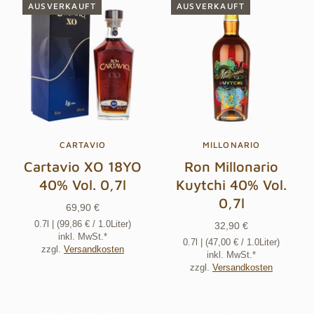
AUSVERKAUFT
AUSVERKAUFT
CARTAVIO
MILLONARIO
Cartavio XO 18YO
Ron Millonario
40% Vol. 0,7l
Kuytchi 40% Vol.
0,7l
69,90 €
0.7l
| (
99,86 €
/ 1.0Liter)
32,90 €
inkl. MwSt.*
0.7l
| (
47,00 €
/ 1.0Liter)
zzgl.
Versandkosten
inkl. MwSt.*
zzgl.
Versandkosten